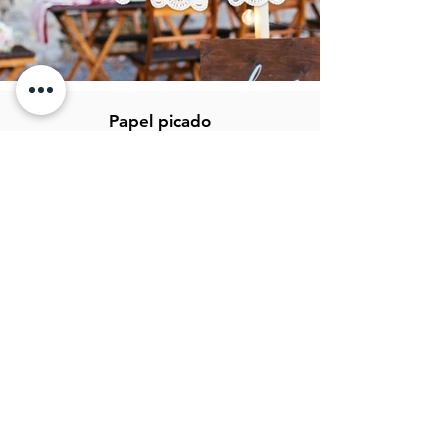
Papel picado
CIR artesanias
Fray Bartolomé de las casas 36
CP: 75440
San Salvador Huixcolotla
Puebla, México.
info@papelpicadocir.com
249 101 27 22
Atención al cliente
Contáctanos
Asistencia