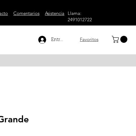
acto
Comentarios
Asistencia
Llama:
2491012722
Favoritos
Entrar
Grande