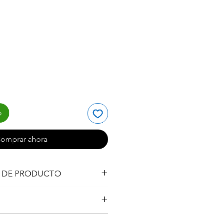
cio
o
omprar ahora
N DE PRODUCTO
5cm
 blanco
el china
ga es de 3 a 4 días hábiles,