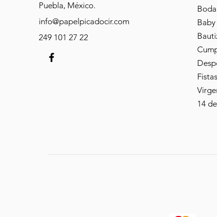
Puebla, México.
Boda
info@papelpicadocir.com
Baby
Bauti
249 101 27 22
Cump
Despe
Fista
Virge
14 de