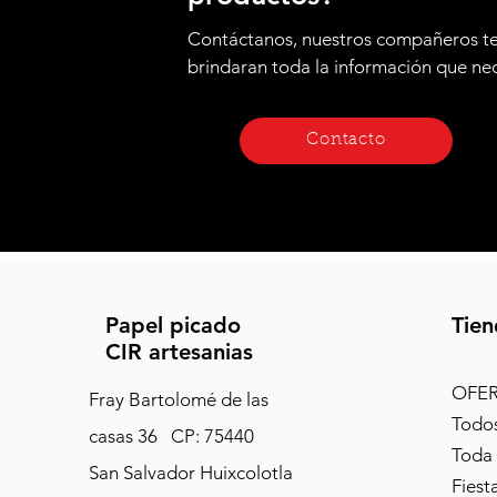
Contáctanos, nuestros compañeros t
brindaran toda la información que ne
Contacto
Papel picado
Tien
CIR artesanias
OFE
Fray Bartolomé de las
Todos
casas 36
CP: 75440
Toda
San Salvador Huixcolotla
Fiest