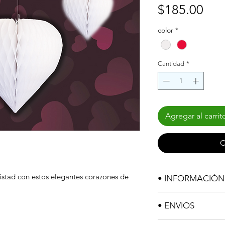
Pre
$185.00
color
*
Cantidad
*
Agregar al carrit
C
istad con estos elegantes corazones de
• INFORMACIÓ
MEDIDA:
26x2
• ENVIOS
COLOR:
Rojo /
MATERIAL:
Pap
El tiempo de entre