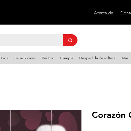
Acerca de
Cont
Boda
Baby Shower
Bautizo
Cumple
Despedida de soltera
Mas
Corazón 