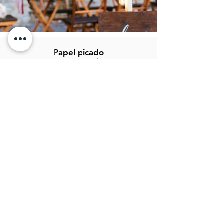
Papel picado
CIR artesanias
Fray Bartolomé de las casas 36
CP: 75440
San Salvador Huixcolotla
Puebla, México.
info@papelpicadocir.com
249 101 27 22
Atención al cliente
Contáctanos
Asistencia