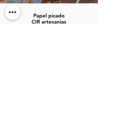
Papel picado
CIR artesanias
Fray Bartolomé de las casas 36
CP: 75440
San Salvador Huixcolotla
Puebla, México.
info@papelpicadocir.com
249 101 27 22
Atención al cliente
Contáctanos
Asistencia
Acerca de
Aviso de Privacidad