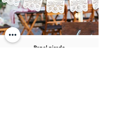
Papel picado
CIR artesanias
Fray Bartolomé de las casas 36
CP: 75440
San Salvador Huixcolotla
Puebla, México.
info@papelpicadocir.com
249 101 27 22
Atención al cliente