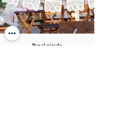
Papel picado
CIR artesanias
Fray Bartolomé de las casas 36
CP: 75440
San Salvador Huixcolotla
Puebla, México.
info@papelpicadocir.com
249 101 27 22
Atención al cliente