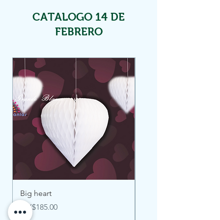
CATALOGO 14 DE
FEBRERO
Big heart
Heart Boy
Price
Price
MX$185.00
MX$100.00